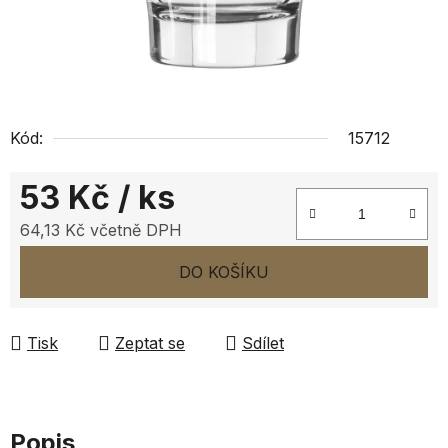
Kód:
15712
53 Kč
/ ks
64,13 Kč včetně DPH
Měrná cena:
DO KOŠÍKU
Tisk
Zeptat se
Sdílet
Popis