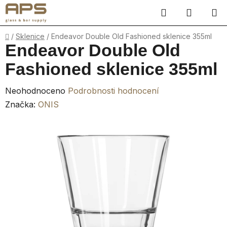
Přejít
Hledat
NÁKUP
na
obsah
KOŠÍK
Domů
/
Sklenice
/
Endeavor Double Old Fashioned sklenice 355ml
Endeavor Double Old
Fashioned sklenice 355ml
Průměrné
Neohodnoceno
Podrobnosti hodnocení
hodnocení
Značka:
ONIS
produktu
je
0,0
z
5
hvězdiček.