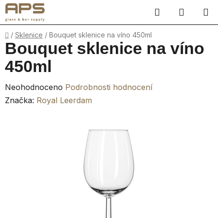
Přejít
Hledat
NÁKUP
na
obsah
KOŠÍK
Domů
/
Sklenice
/
Bouquet sklenice na víno 450ml
Bouquet sklenice na víno
450ml
Průměrné
Neohodnoceno
Podrobnosti hodnocení
hodnocení
Značka:
Royal Leerdam
produktu
je
0,0
z
5
hvězdiček.