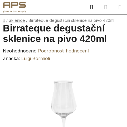
Přejít
Hledat
NÁKUP
na
obsah
KOŠÍK
Domů
/
Sklenice
/
Birrateque degustační sklenice na pivo 420ml
Birrateque degustační
sklenice na pivo 420ml
Průměrné
Neohodnoceno
Podrobnosti hodnocení
hodnocení
Značka:
Luigi Bormioli
produktu
je
0,0
z
5
hvězdiček.