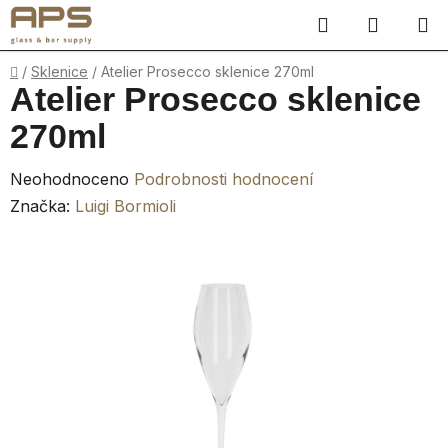
Přejít
Hledat
NÁKUP
na
obsah
KOŠÍK
Domů
/
Sklenice
/
Atelier Prosecco sklenice 270ml
Atelier Prosecco sklenice
270ml
Průměrné
Neohodnoceno
Podrobnosti hodnocení
hodnocení
Značka:
Luigi Bormioli
produktu
je
0,0
z
5
hvězdiček.