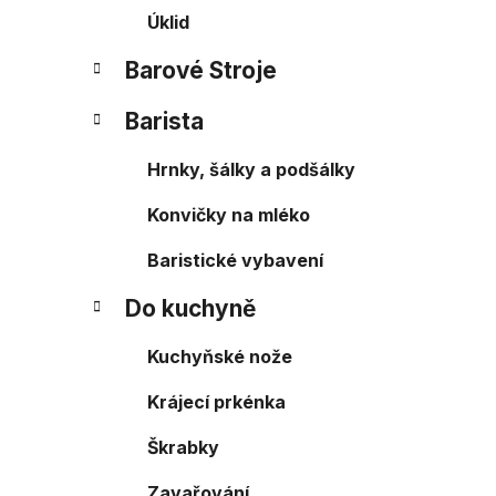
Úklid
Barové Stroje
Barista
Hrnky, šálky a podšálky
Konvičky na mléko
Baristické vybavení
Do kuchyně
Kuchyňské nože
Krájecí prkénka
Škrabky
Zavařování