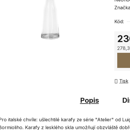
hodnoc
Značk
produk
Kód:
je
0,0
23
z
5
278,3
hvězdi
Měrná
Tisk
Popis
Di
Pro italské chvíle: ušlechtilé karafy ze série "Atelier" od Lui
Bormioliho. Karafy z lesklého skla umožňují obzvláště dobř