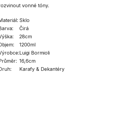
rozvinout vonné tóny.
Materiál:
Sklo
Barva:
Čirá
Výška:
28cm
Objem:
1200ml
Výrobce:
Luigi Bormioli
Průměr:
16,6cm
Druh:
Karafy & Dekantéry