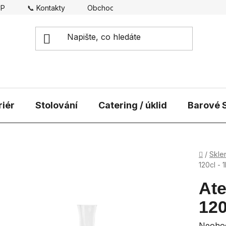
CP
📞 Kontakty
Obchodní podmínky
Doprava
riér
Stolování
Catering / úklid
Barové S
Domů
/
Skle
120cl - 1
Ate
120
Průmě
Neoho