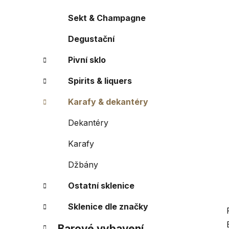
r
o
a
r
Sekt & Champagne
i
n
e
Degustační
n
í
Pivní sklo
p
a
Spirits & liquers
n
Karafy & dekantéry
e
l
Dekantéry
Karafy
Džbány
Ostatní sklenice
Sklenice dle značky
Barové vybavení