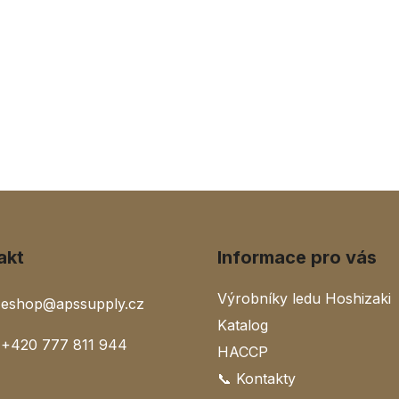
akt
Informace pro vás
Výrobníky ledu Hoshizaki
eshop
@
apssupply.cz
Katalog
+420 777 811 944
HACCP
📞 Kontakty