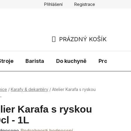
Přihlášení
Registrace
PRÁZDNÝ KOŠÍK
NÁKUPNÍ
KOŠÍK
troje
Barista
Do kuchyně
Prodávané 
nice
/
Karafy & dekantéry
/
Atelier Karafa s ryskou
L
lier Karafa s ryskou
cl - 1L
rné
dnoceno
Podrobnosti hodnocení