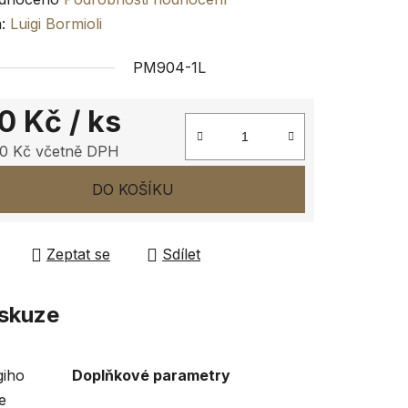
ení
a:
Luigi Bormioli
tu
PM904-1L
0 Kč
/ ks
0 Kč včetně DPH
ček.
 cena:
DO KOŠÍKU
Zeptat se
Sdílet
skuze
giho
Doplňkové parametry
e