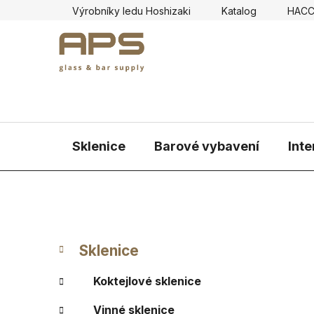
Přejít
Výrobníky ledu Hoshizaki
Katalog
HAC
na
obsah
Sklenice
Barové vybavení
Inte
P
K
Přeskočit
Sklenice
a
kategorie
o
t
s
Koktejlové sklenice
e
t
g
Vinné sklenice