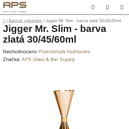
Přejít
Hledat
NÁKUP
na
obsah
KOŠÍK
Domů
/
Barové vybavení
/
Jigger Mr. Slim - barva zlatá 30/45/60ml
Jigger Mr. Slim - barva
zlatá 30/45/60ml
Průměrné
Neohodnoceno
Podrobnosti hodnocení
hodnocení
Značka:
APS Glass & Bar Supply
produktu
je
0,0
z
5
hvězdiček.