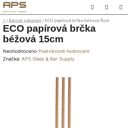
Přejít
Hledat
NÁKUP
na
obsah
KOŠÍK
Domů
/
Barové vybavení
/
ECO papírová brčka béžová 15cm
ECO papírová brčka
béžová 15cm
Průměrné
Neohodnoceno
Podrobnosti hodnocení
hodnocení
Značka:
APS Glass & Bar Supply
produktu
je
0,0
z
5
hvězdiček.