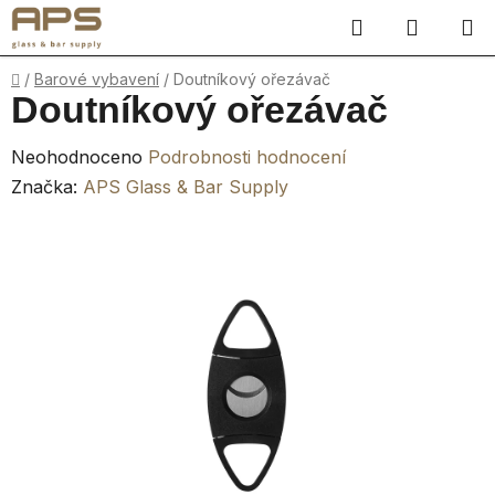
Přejít
Hledat
NÁKUP
na
obsah
KOŠÍK
Domů
/
Barové vybavení
/
Doutníkový ořezávač
Doutníkový ořezávač
Průměrné
Neohodnoceno
Podrobnosti hodnocení
hodnocení
Značka:
APS Glass & Bar Supply
produktu
je
0,0
z
5
hvězdiček.