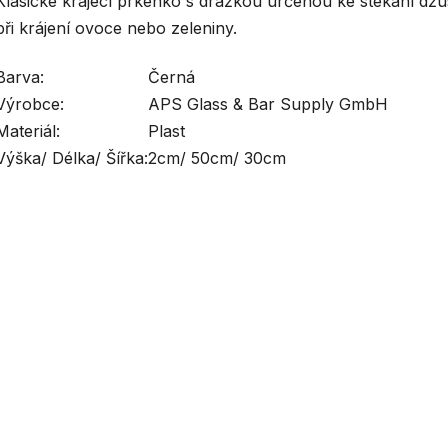
Klasické krájecí prkénko s drážkou určenou ke stékání dž
při krájení ovoce nebo zeleniny.
Barva:
Černá
Výrobce:
APS Glass & Bar Supply GmbH
Materiál:
Plast
Výška/ Délka/ Šířka:
2cm/ 50cm/ 30cm