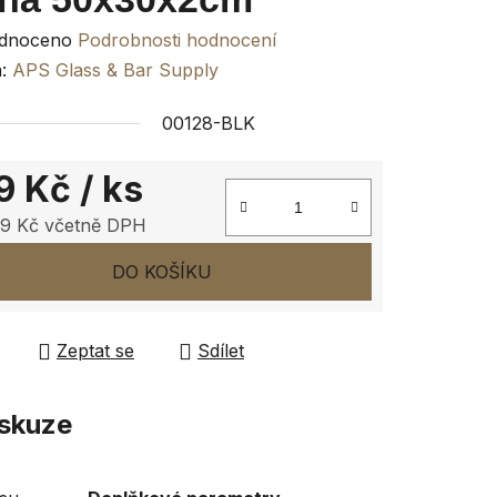
rné
dnoceno
Podrobnosti hodnocení
ení
a:
APS Glass & Bar Supply
tu
00128-BLK
9 Kč
/ ks
9 Kč včetně DPH
ček.
 cena:
DO KOŠÍKU
Zeptat se
Sdílet
skuze