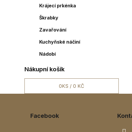
Krájecí prkénka
Škrabky
Zavařování
Kuchyňské náčiní
Nádobí
Nákupní košík
0
KS /
0 KČ
Z
á
Facebook
Kont
p
a