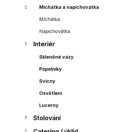
Míchátka a napichovátka
Míchátka
Napichovátka
Interiér
Skleněné vázy
Popelníky
Svícny
Osvětlení
Lucerny
Stolování
Catering / úklid