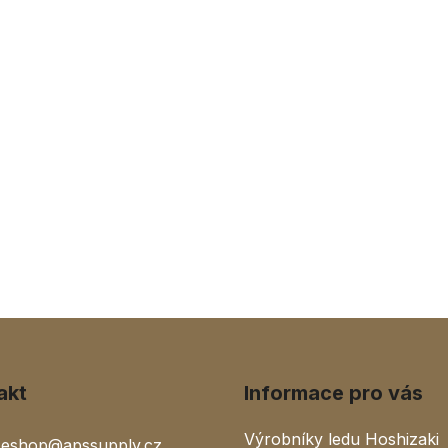
akt
Informace pro vás
Výrobníky ledu Hoshizaki
eshop
@
apssupply.cz