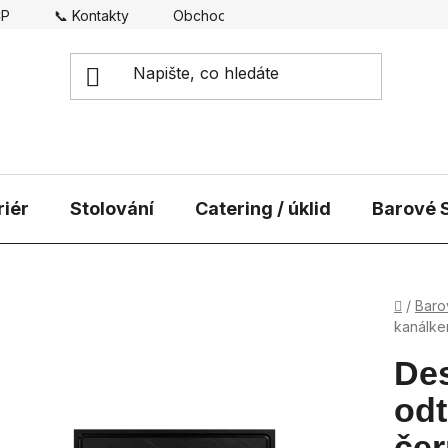
CP
📞 Kontakty
Obchodní podmínky
Doprava
riér
Stolování
Catering / úklid
Barové S
Domů
/
Baro
kanálke
Des
od
če