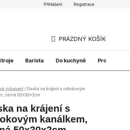
Přihlášení
Registrace
PRÁZDNÝ KOŠÍK
NÁKUPNÍ
KOŠÍK
troje
Barista
Do kuchyně
Prodávané 
vé vybavení
/
Deska na krájení s odtokovým
m, černá 50x30x2cm
ka na krájení s
tokovým kanálkem,
rná 50x30x2cm