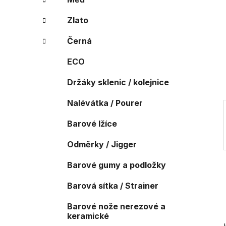
r
o
a
r
Zlato
i
n
e
n
Černá
í
ECO
p
a
Držáky sklenic / kolejnice
n
Nalévátka / Pourer
e
l
Barové lžíce
Odměrky / Jigger
Barové gumy a podložky
Barová sítka / Strainer
Barové nože nerezové a
keramické