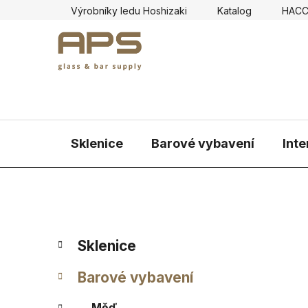
Přejít
Výrobníky ledu Hoshizaki
Katalog
HAC
na
obsah
Sklenice
Barové vybavení
Inte
P
K
Přeskočit
Sklenice
a
kategorie
o
t
s
Barové vybavení
e
t
g
Měď