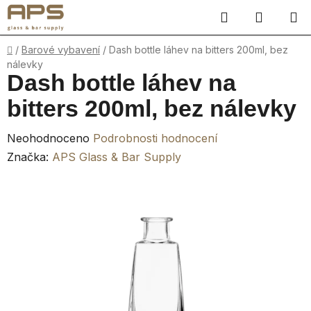
Přejít
Hledat
NÁKUP
na
obsah
KOŠÍK
Domů
/
Barové vybavení
/
Dash bottle láhev na bitters 200ml, bez
nálevky
Dash bottle láhev na
bitters 200ml, bez nálevky
Průměrné
Neohodnoceno
Podrobnosti hodnocení
hodnocení
Značka:
APS Glass & Bar Supply
produktu
je
0,0
z
5
hvězdiček.